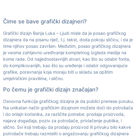
Čime se bave grafički dizajneri?
Grafički dizajn Banja Luka – Ljudi misle da je posao grafičkog
dizajnera da na pisanu riječ, t.j. tekst, doda pokoju sličicu, i da je
time njihov posao završen. Međutim, posao grafičkog dizajnera
je veoma zahtjevno uređivanje kompletnog izgleda medija na
kome rade. Od najjednostavnijih stvari, kao što su odabir fonta,
do komplikovanijih, kao što su uređenje i odabir odgovarajuće
grafike, poravnanja koja moraju biti u skladu sa opštim
umjetničkim pravilima, i slično.
Po čemu je
grafički dizajn
značajan?
Osnovna funkcija grafičkog dizajna je da publici prenese poruku.
Na unikatan način grafičkim dizajnom možete doći do potrošača
i do onlajn korisnika, za različite potrebe: prodaja proizvoda,
najava događaja, poziv za potrošače, privlačenje publike, i
slično. Svi koji trebaju da prodaju proizvod ili privuku bilo kakve
potrošače trebaju razmisliti o angažovanju
grafičkog dizajnera